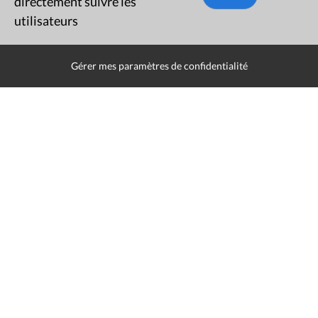
directement suivre les
utilisateurs
Rue du Lombard 77
1000 Bruxelles
Gérer mes paramètres de confidentialité
Contact
Presse
Liens utiles