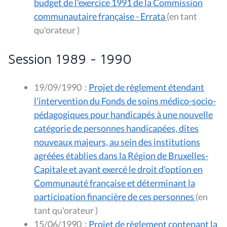
budget de l'exercice 1991 de la Commission
communautaire française - Errata
(en tant
qu'orateur )
Session 1989 - 1990
19/09/1990
:
Projet de règlement étendant
l'intervention du Fonds de soins médico-socio-
pédagogiques pour handicapés à une nouvelle
catégorie de personnes handicapées, dites
nouveaux majeurs, au sein des institutions
agréées établies dans la Région de Bruxelles-
Capitale et ayant exercé le droit d'option en
Communauté française et déterminant la
participation financière de ces personnes
(en
tant qu'orateur )
15/06/1990
:
Projet de règlement contenant la