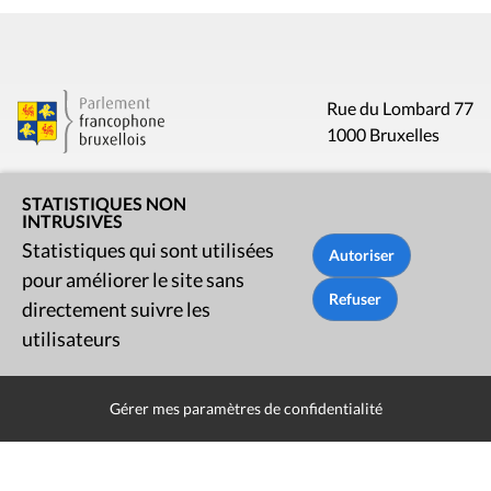
Rue du Lombard 77
1000 Bruxelles
Contact
STATISTIQUES NON
INTRUSIVES
Statistiques qui sont utilisées
Presse
pour améliorer le site sans
Liens utiles
directement suivre les
utilisateurs
Gérer mes paramètres de confidentialité