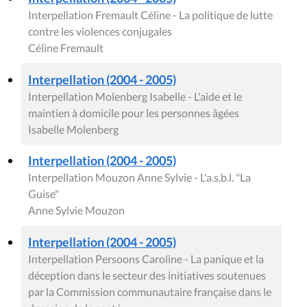
Proposition - 25 (2004 - 2005) - N° 1
Proposition de résolution relative aux violences
sexuelles infligées aux femmes en République
démocratique du Congo
Marion Lemesre, Amina Derbaki Sbai, Paul Galand,
Céline Fremault, Caroline Persoons
Proposition - 22 (2004 - 2005) - N° 1
Proposition de résolution relative à l'élaboration par
le Gouvernement francophone bruxellois d'un
rapport annuel d'évaluation de la politique du
Gouvernement en matière d'égalité entre les
hommes et les femmes
Véronique Jamoulle, Fatiha Saïdi, Viviane
Teitelbaum, Nathalie Gilson, Josy Dubie, André du
Bus de Warnaffe