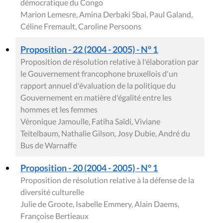
"autisme" votée par le Parlement francophone
bruxellois
Caroline Persoons
Question orale (2004 - 2005)
QO Riguelle Joël - Les difficultés que rencontrent les
jeunes auteurs
Joël Riguelle
Question orale (2004 - 2005)
QO du Bus de Warnaffe André - Les centres de jour
et d'hébergement
André du Bus de Warnaffe
PARTAGER