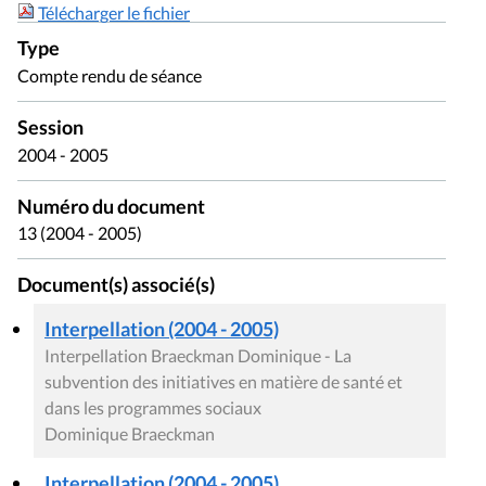
Interpellation (2004 - 2005)
Interpellation Persoons Caroline - La panique et la
déception dans le secteur des initiatives soutenues
par la Commission communautaire française dans le
domaine de la santé
Caroline Persoons
Interpellation (2004 - 2005)
Interpellation de Patoul Serge - La mise en oeuvre du
décret du 7 novembre 2003 relatif à l'agrément et
l'octroi de subventions aux services d'aide aux
victimes, inculpés et condamnés en liberté, aux ex-
détenus et à leurs proches
Serge de Patoul
Projet - 27 (2004 - 2005) - N° 1
Projet de décret relatif à l'agrément et à l'octroi de
subventions aux organismes représentatifs de
l'Action sociale et de la Famille