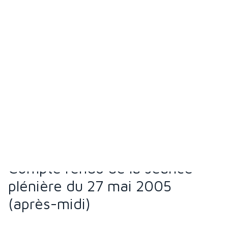
subvention des initiatives en matière de santé et
dans les programmes sociaux
Dominique Braeckman
Interpellation (2004 - 2005)
Interpellation Fremault Céline - La politique de lutte
contre les violences conjugales
Céline Fremault
Interpellation (2004 - 2005)
Interpellation Molenberg Isabelle - L'aide et le
maintien à domicile pour les personnes âgées
Isabelle Molenberg
Interpellation (2004 - 2005)
Interpellation Mouzon Anne Sylvie - L'a.s.b.l. "La
Guise"
Anne Sylvie Mouzon