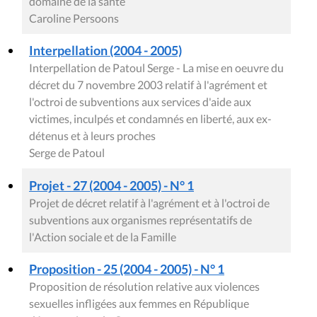
Proposition - 20 (2004 - 2005) - N° 1
Proposition de résolution relative à la défense de la
diversité culturelle
Julie de Groote, Isabelle Emmery, Alain Daems,
Françoise Bertieaux
Question orale (2004 - 2005)
QO Delforge Céline - La non-reconduction des
subsides de la Liaison antiprohibitionniste pour
l'année 2005
Céline Delforge
Question orale (2004 - 2005)
QO Mouzon Anne Sylvie - La subvention accordée à
la Liaison antiprohibitionniste
Anne Sylvie Mouzon
Question orale (2004 - 2005)
QO Persoons Caroline - Le suivi de la résolution