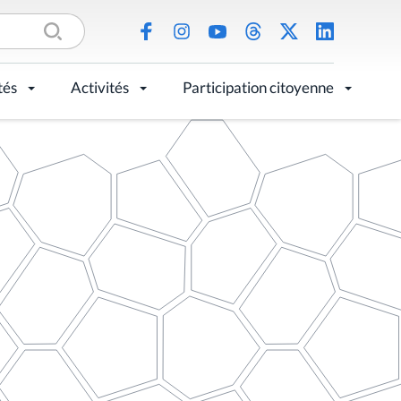
tés
Activités
Participation citoyenne