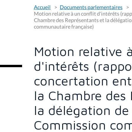
V
Accueil
Documents parlementaires
o
u
Motion relative à un conflit d'intérêts (rapp
s
Chambre des Représentants et la délégatio
ê
communautaire française)
t
e
s
i
c
Motion relative à
i
:
d'intérêts (rappo
concertation ent
la Chambre des 
la délégation de
Commission co