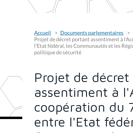
V
Accueil
Documents parlementaires
o
u
Projet de décret portant assentiment à l'Ac
s
l'Etat fédéral, les Communautés et les Régions
ê
politique de sécurité
t
e
s
i
c
Projet de décret
i
:
assentiment à l'
coopération du 
entre l'Etat fédér