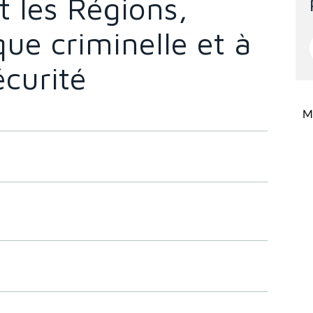
 les Régions,
ique criminelle et à
écurité
Mi