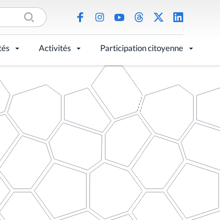
tés
Activités
Participation citoyenne