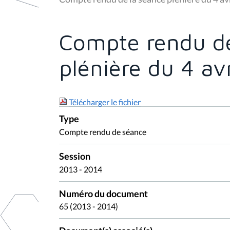
s
ê
t
e
Compte rendu de
s
i
c
plénière du 4 av
i
:
Télécharger le fichier
Type
Compte rendu de séance
Session
2013 - 2014
Numéro du document
65 (2013 - 2014)