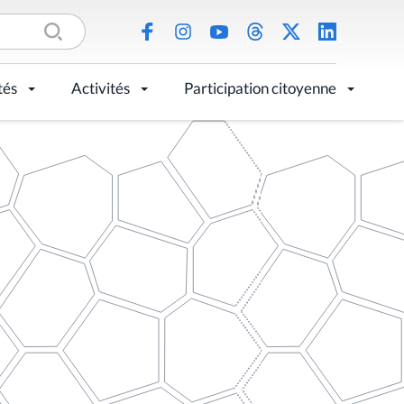
tés
Activités
Participation citoyenne