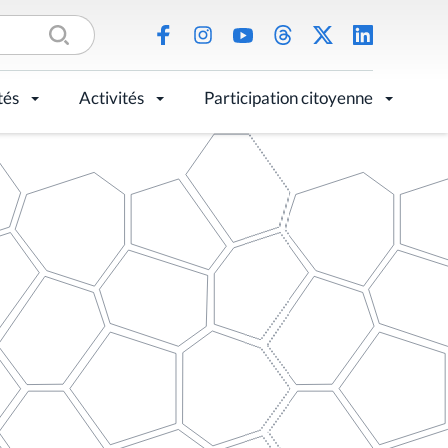
tés
Activités
Participation citoyenne