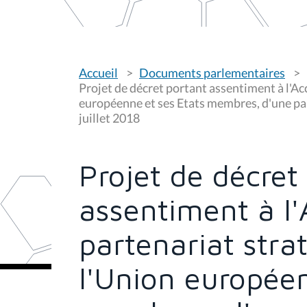
V
Accueil
Documents parlementaires
o
u
Projet de décret portant assentiment à l'Ac
s
européenne et ses Etats membres, d'une part,
ê
juillet 2018
t
e
s
i
c
Projet de décret
i
:
assentiment à l'
partenariat stra
l'Union européen