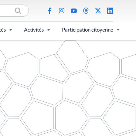
tés
Activités
Participation citoyenne