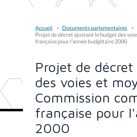
V
Accueil
Documents parlementaires
o
u
Projet de décret ajustant le budget des v
s
française pour l'année budgétaire 2000
ê
t
e
s
Projet de décret
i
c
i
des voies et moy
:
Commission co
française pour l
2000