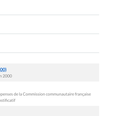
000)
in 2000
épenses de la Commission communautaire française
tificatif