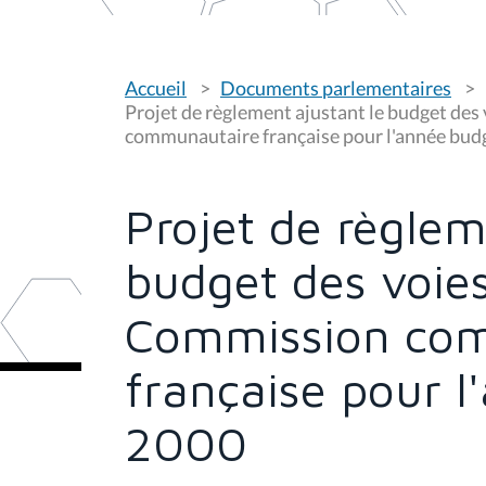
V
Accueil
Documents parlementaires
o
u
Projet de règlement ajustant le budget des
s
communautaire française pour l'année bud
ê
t
e
s
Projet de règlem
i
c
i
budget des voie
:
Commission co
française pour l
2000