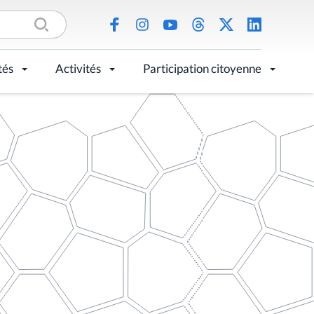
tés
Activités
Participation citoyenne