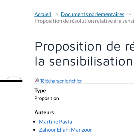
V
Accueil
Documents parlementaires
o
u
Proposition de résolution relative à la sensi
s
ê
t
e
Proposition de ré
s
i
c
la sensibilisatio
i
:
Télécharger le fichier
Type
Proposition
Auteurs
Martine Payfa
Zahoor Ellahi Manzoor