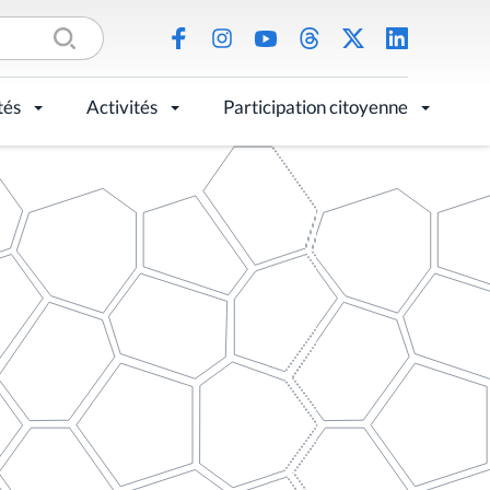
tés
Activités
Participation citoyenne