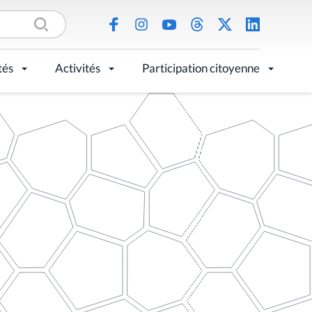
tés
Activités
Participation citoyenne