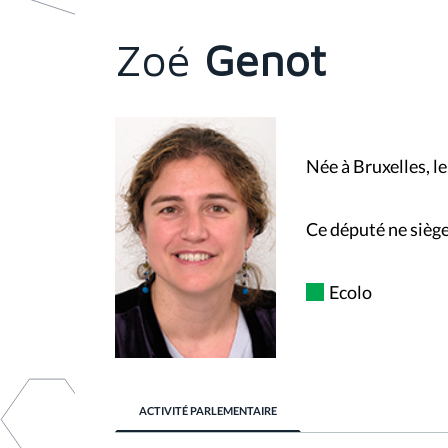
s
ê
t
Zoé
Genot
e
s
i
c
i
:
Née à Bruxelles, 
Ce député ne siège
Ecolo
ACTIVITÉ PARLEMENTAIRE