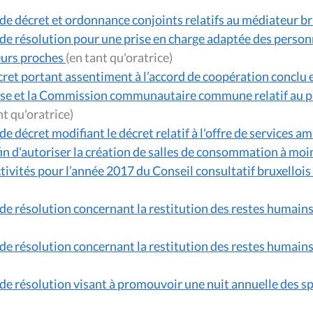
de décret et ordonnance conjoints relatifs au médiateur br
de résolution pour une prise en charge adaptée des person
eurs proches
(en tant qu'oratrice)
cret portant assentiment à l’accord de coopération concl
 et la Commission communautaire commune relatif au parc
(en tant qu'oratrice)
e décret modifiant le décret relatif à l'offre de services a
 afin d'autoriser la création de salles de consommation à mo
tivités pour l’année 2017 du Conseil consultatif bruxelloi
de résolution concernant la restitution des restes humains e
de résolution concernant la restitution des restes humains e
de résolution visant à promouvoir une nuit annuelle des sp