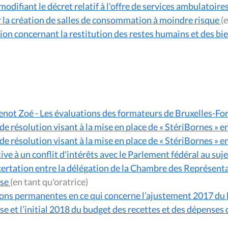
odifiant le décret relatif à l'offre de services ambulatoires
er la création de salles de consommation à moindre risque
on concernant la restitution des restes humains et des bien
not Zoé - Les évaluations des formateurs de Bruxelles-F
de résolution visant à la mise en place de « StériBornes » e
de résolution visant à la mise en place de « StériBornes » e
ve à un conflit d'intérêts avec le Parlement fédéral au suj
certation entre la délégation de la Chambre des Représentan
se
(en tant qu'oratrice)
ns permanentes en ce qui concerne l’ajustement 2017 du b
et l’initial 2018 du budget des recettes et des dépense