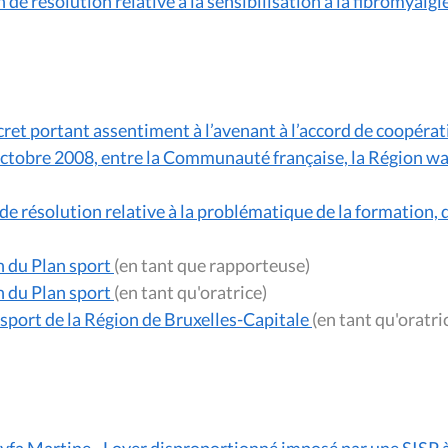
de résolution relative à la sensibilisation à la fibromyalgi
cret portant assentiment à l’avenant à l’accord de coopérati
4 octobre 2008, entre la Communauté française, la Région
e résolution relative à la problématique de la formation, de
n du Plan sport
(en tant que rapporteuse)
n du Plan sport
(en tant qu'oratrice)
sport de la Région de Bruxelles-Capitale
(en tant qu'oratr
yfa Martine - Loyer disproportionné imposé par une SISP à