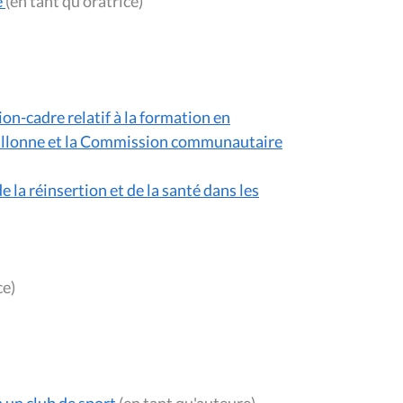
e
(en tant qu'oratrice)
on-cadre relatif à la formation en
 wallonne et la Commission communautaire
 la réinsertion et de la santé dans les
ice)
 un club de sport
(en tant qu'auteure)