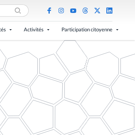
tés
Activités
Participation citoyenne