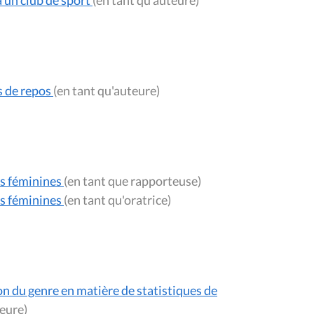
s de repos
(en tant qu'auteure)
les féminines
(en tant que rapporteuse)
les féminines
(en tant qu'oratrice)
n du genre en matière de statistiques de
'auteure)