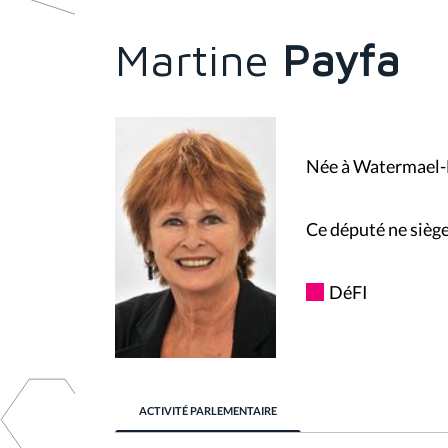
s
ê
t
Martine
Payfa
e
s
i
c
i
:
Née à Watermael-B
Ce député ne siège
DéFI
ACTIVITÉ PARLEMENTAIRE