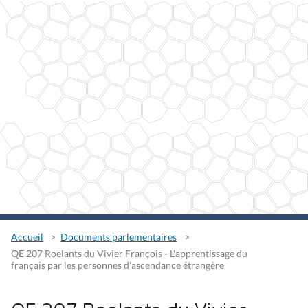
Accueil
Documents parlementaires
QE 207 Roelants du Vivier François - L'apprentissage du
français par les personnes d'ascendance étrangère
QE 207 Roelants du Vivier
François - L'apprentissage du
français par les personnes
d'ascendance étrangère
Type
Question écrite
Auteurs
François Roelants du Vivier