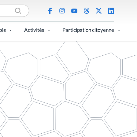
tés
Activités
Participation citoyenne