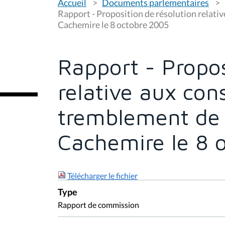
Accueil
Documents parlementaires
o
u
Rapport - Proposition de résolution relati
s
Cachemire le 8 octobre 2005
ê
t
e
s
Rapport - Propos
i
c
i
relative aux co
:
tremblement de 
Cachemire le 8 
Télécharger le fichier
Type
Rapport de commission