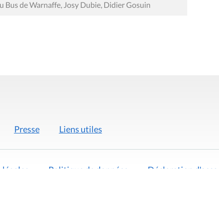
u Bus de Warnaffe, Josy Dubie, Didier Gosuin
Presse
Liens utiles
 légales
Politique de données
Déclaration d'acces