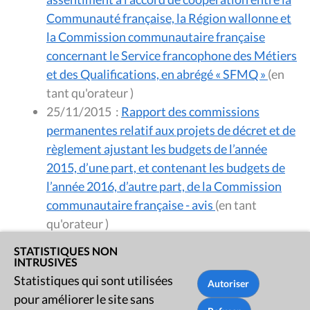
Communauté française, la Région wallonne et
la Commission communautaire française
concernant le Service francophone des Métiers
et des Qualifications, en abrégé « SFMQ »
(en
tant qu'orateur )
25/11/2015
:
Rapport des commissions
permanentes relatif aux projets de décret et de
règlement ajustant les budgets de l’année
2015, d’une part, et contenant les budgets de
l’année 2016, d’autre part, de la Commission
communautaire française - avis
(en tant
qu'orateur )
STATISTIQUES NON
Session 2014 - 2015
INTRUSIVES
Statistiques qui sont utilisées
pour améliorer le site sans
01/07/2015
:
Auditions relatives au Sport
(en