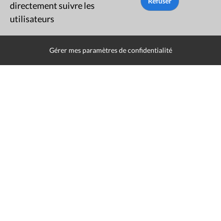
directement suivre les
tant qu'orateur )
utilisateurs
Gérer mes paramètres de confidentialité
Rue du Lombard 77
1000 Bruxelles
Contact
Presse
Liens utiles