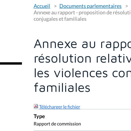
V
Accueil
Documents parlementaires
o
u
Annexe au rapport - proposition de résolutio
s
conjugales et familiales
ê
t
e
s
Annexe au rappo
i
c
i
résolution relati
:
les violences co
familiales
Télécharger le fichier
Type
Rapport de commission