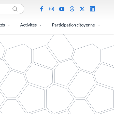
tés
Activités
Participation citoyenne