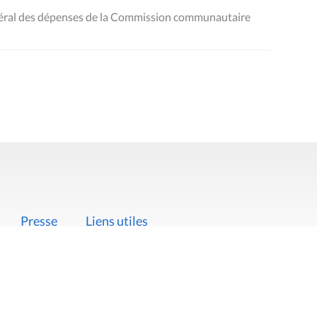
néral des dépenses de la Commission communautaire
Presse
Liens utiles
 légales
Politique de données
Déclaration d'acces