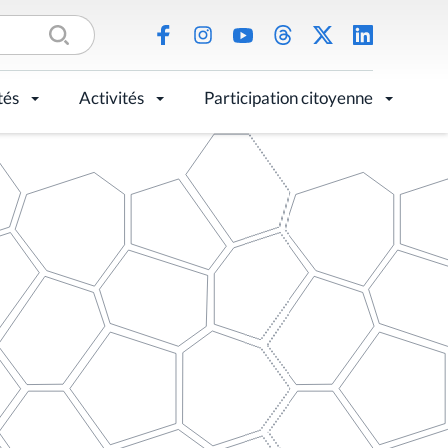
tés
Activités
Participation citoyenne