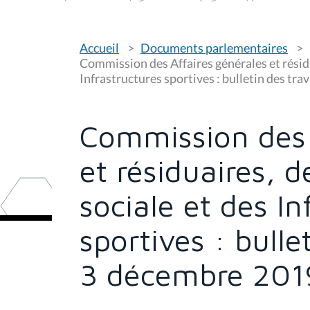
V
Accueil
Documents parlementaires
o
u
Commission des Affaires générales et résidu
s
Infrastructures sportives : bulletin des t
ê
t
e
s
Commission des 
i
c
i
et résiduaires, 
:
sociale et des In
sportives : bull
3 décembre 201