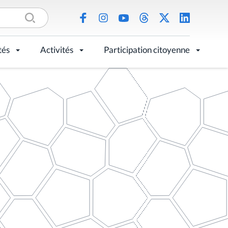
tés
Activités
Participation citoyenne