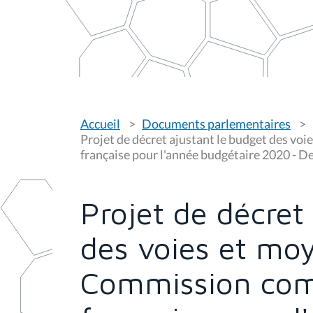
V
Accueil
Documents parlementaires
o
u
Projet de décret ajustant le budget des v
s
française pour l'année budgétaire 2020 - 
ê
t
e
s
Projet de décret
i
c
i
des voies et moy
:
Commission co