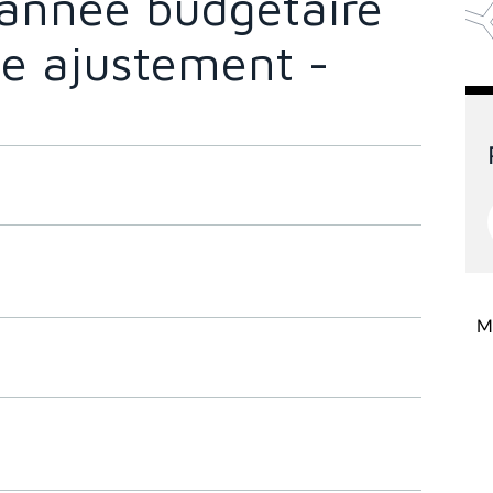
'année budgétaire
e ajustement -
Mi