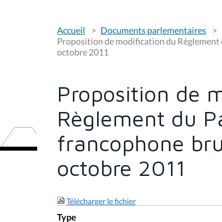
V
Accueil
Documents parlementaires
o
u
Proposition de modification du Règlement 
s
octobre 2011
ê
t
e
s
Proposition de m
i
c
i
Règlement du P
:
francophone bru
octobre 2011
Télécharger le fichier
Type