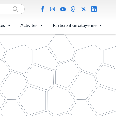
tés
Activités
Participation citoyenne