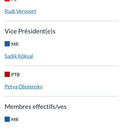
Rudi
Vervoort
Vice Président(e)s
MR
Sadik
Köksal
PTB
Petya
Obolensky
Membres effectifs/ves
MR