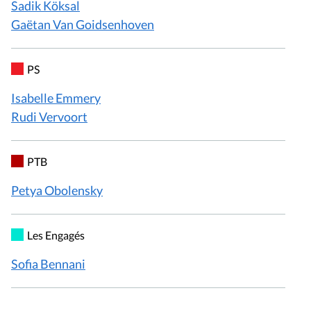
Sadik
Köksal
Gaëtan
Van Goidsenhoven
PS
Isabelle
Emmery
Rudi
Vervoort
PTB
Petya
Obolensky
Les Engagés
Sofia
Bennani