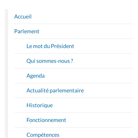
Accueil
N
A
Parlement
V
I
Le mot du Président
G
A
Qui sommes-nous ?
T
I
Agenda
O
Actualité parlementaire
N
Historique
Fonctionnement
Compétences