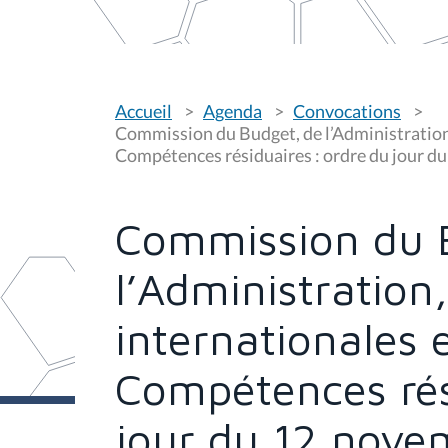
V
Accueil
Agenda
Convocations
o
u
Commission du Budget, de l’Administration,
s
Compétences résiduaires : ordre du jour 
ê
t
e
s
Commission du 
i
c
i
l’Administration
:
internationales 
Compétences rés
jour du 12 nove