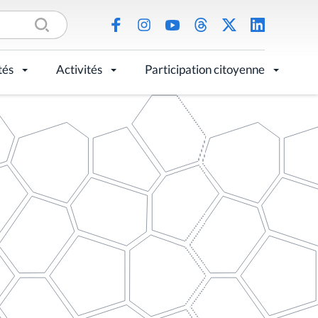
tés
Activités
Participation citoyenne