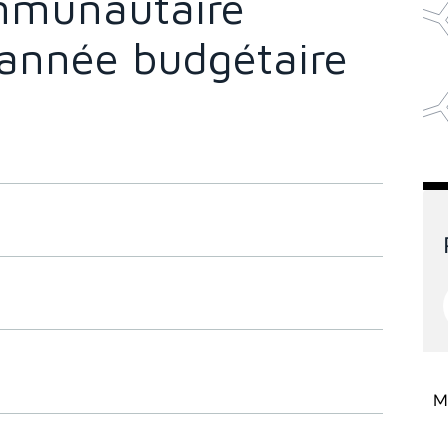
mmunautaire
'année budgétaire
Mi