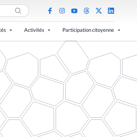
tés
Activités
Participation citoyenne