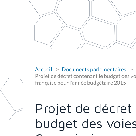
V
Accueil
Documents parlementaires
o
u
Projet de décret contenant le budget des 
s
française pour l'année budgétaire 2015
ê
t
e
s
Projet de décret
i
c
i
budget des voie
: