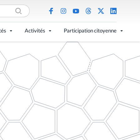
tés
Activités
Participation citoyenne