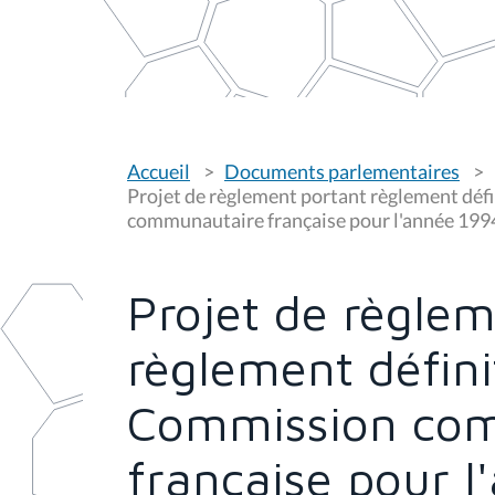
V
Accueil
Documents parlementaires
o
u
Projet de règlement portant règlement défi
s
communautaire française pour l'année 199
ê
t
e
s
Projet de règle
i
c
i
règlement défini
:
Commission co
française pour 