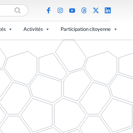
tés
Activités
Participation citoyenne