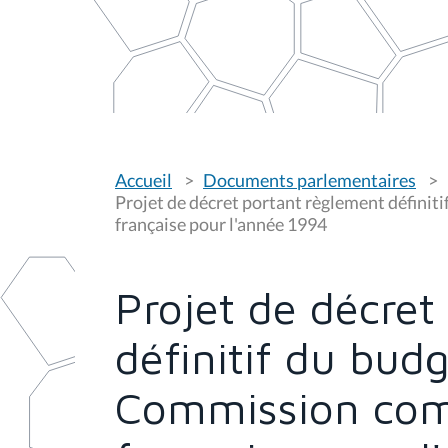
V
Accueil
Documents parlementaires
o
u
Projet de décret portant règlement défini
s
française pour l'année 1994
ê
t
e
s
Projet de décret
i
c
i
définitif du budg
:
Commission co