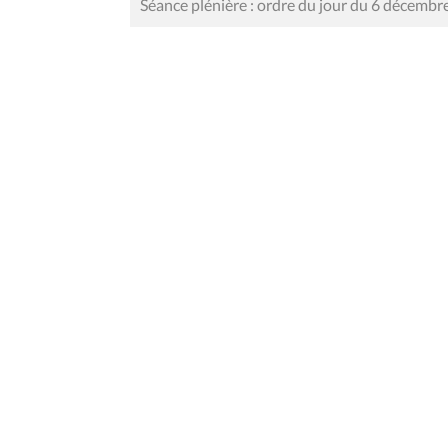
Séance plénière : ordre du jour du 6 décembr
Contact
Mentions
Rue du Lombard 77
1000 Bruxelles