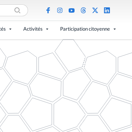
tés
Activités
Participation citoyenne