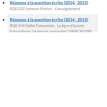
Réponse à la question écrite (2014 - 2015)
RQE 032 Lemesre Marion - L'enseignement
Réponse à la question écrite (2014 - 2015)
RQE 034 Sidibé Fatoumata - La ligne d'écoute
francophone "violences conjugales" (0800 30 030)
Réponse à la question écrite (2014 - 2015)
RQE 035 Sidibé Fatoumata - L'accueil téléphonique
du Réseau Mariage et Migration : l'évaluation de la
phase pilote et suite (0800 90 901)
Réponse à la question écrite (2014 - 2015)
RQE 036 Maron Alain - L'étude de programmation
du décret relatif à l'offre de services ambulatoires
dans les domaines de l'action sociale, de la famille et
de la santé
Réponse à la question écrite (2014 - 2015)