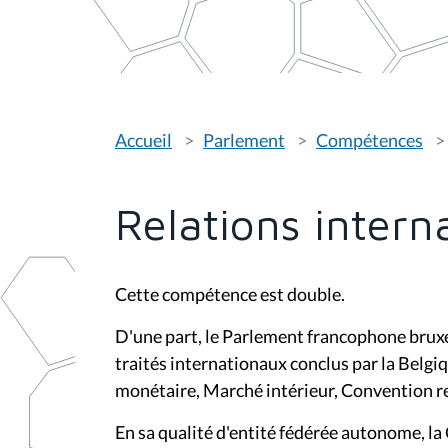
V
Accueil
Parlement
Compétences
o
u
s
ê
t
Relations intern
e
s
i
c
i
Cette compétence est double.
:
D'une part, le Parlement francophone bruxe
traités internationaux conclus par la Belgi
monétaire, Marché intérieur, Convention rel
En sa qualité d'entité fédérée autonome, 