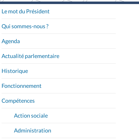
Le mot du Président
N
A
Qui sommes-nous ?
V
I
Agenda
G
A
Actualité parlementaire
T
I
Historique
O
Fonctionnement
N
Compétences
Action sociale
Administration