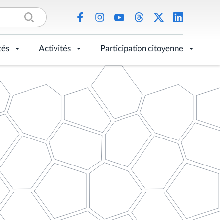
tés
Activités
Participation citoyenne