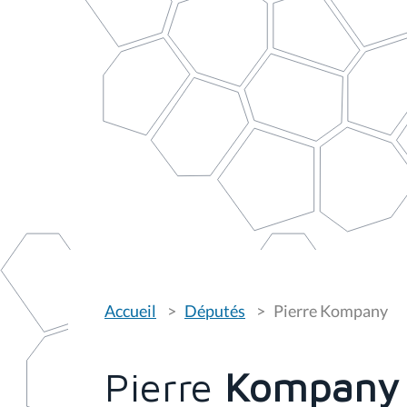
V
Accueil
Députés
Pierre Kompany
o
u
s
ê
t
Pierre
Kompany
e
s