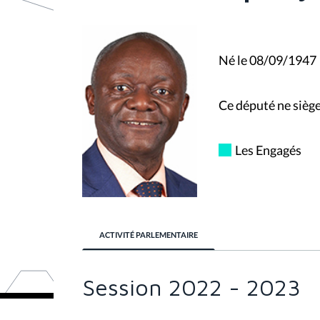
i
c
i
:
Né le 08/09/1947
Ce député ne siège
Les Engagés
ACTIVITÉ PARLEMENTAIRE
Session 2022 - 2023