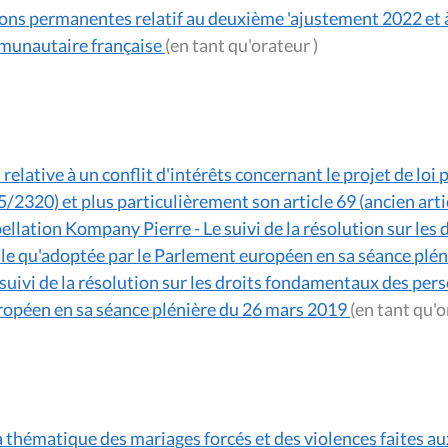
s permanentes relatif au deuxième 'ajustement 2022 et à l
munautaire française
(en tant qu'orateur )
elative à un conflit d'intérêts concernant le projet de loi
55/2320) et plus particulièrement son article 69 (ancien arti
ellation Kompany Pierre - Le suivi de la résolution sur le
lle qu'adoptée par le Parlement européen en sa séance plé
 suivi de la résolution sur les droits fondamentaux des per
uropéen en sa séance plénière du 26 mars 2019
la thématique des mariages forcés et des violences faites 