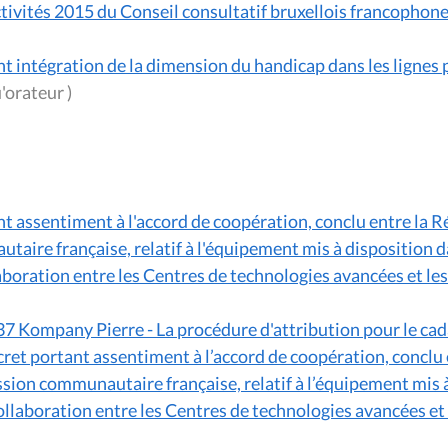
tivités 2015 du Conseil consultatif bruxellois francophone 
nt intégration de la dimension du handicap dans les lignes
(en tant qu'orateur )
nt assentiment à l'accord de coopération, conclu entre la
aire française, relatif à l'équipement mis à disposition da
laboration entre les Centres de technologies avancées et le
7 Kompany Pierre - La procédure d'attribution pour le cad
cret portant assentiment à l’accord de coopération, conclu 
on communautaire française, relatif à l’équipement mis à 
collaboration entre les Centres de technologies avancées et