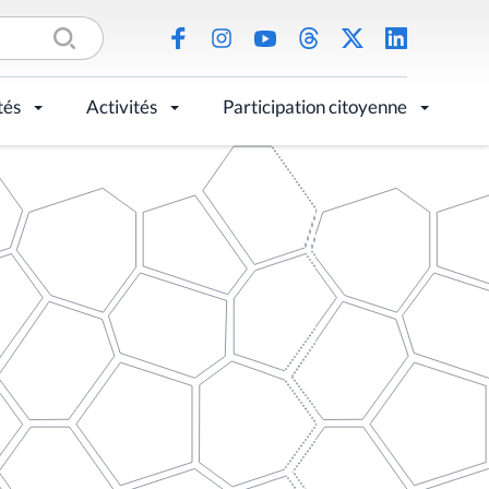
tés
Activités
Participation citoyenne