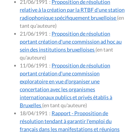
21/06/1991
:
Proposition de résolution
relative à la création par la RTBF d'une station
radiophonique spécifiquement bruxelloise
(en
tant qu'auteure)
21/06/1991
:
Proposition de résolution
portant création d'une commission ad hoc au
sein des institutions bruxelloises
(en tant
qu'auteure)
11/06/1991
:
Proposition de résolution
portant création d'une commission
exploratoire en vue d'organiser une
concertation avec les organismes
internationaux publics et privés établis à
Bruxelles
(en tant qu'auteure)
18/04/1991
:
Rapport - Proposition de
résolution tendant à garantir l'emploi du
français dans les manifestations et réunions