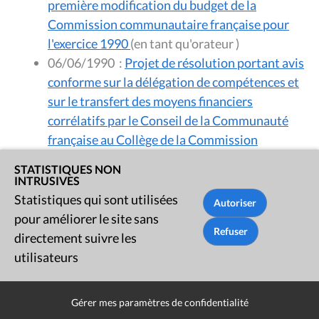
première modification du budget de la
Commission communautaire française pour
l'exercice 1990
(en tant qu'orateur )
06/06/1990
:
Projet de résolution portant avis
conforme sur la délégation de compétences et
sur le transfert des moyens financiers
corrélatifs par le Conseil de la Communauté
française au Collège de la Commission
communautaire française
(en tant qu'orateur )
STATISTIQUES NON
23/03/1990
:
Projet de règlement contenant le
INTRUSIVES
budget de la Commission communautaire
Statistiques qui sont utilisées
française pour l'année budgétaire 1990 -
pour améliorer le site sans
amendements
(en tant qu'auteur )
directement suivre les
28/02/1990
:
Projet de règlement contenant le
utilisateurs
budget de la Commission communautaire
française pour l'année budgétaire 1990 - Cahier
Gérer mes paramètres de confidentialité
explicatif
(en tant qu'orateur )