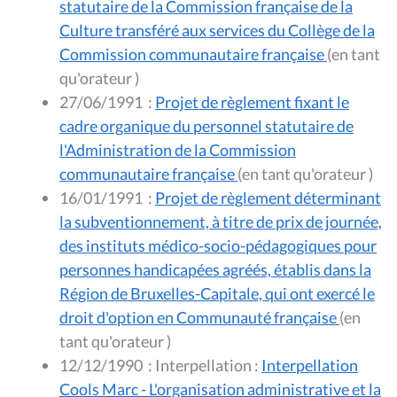
statutaire de la Commission française de la
Culture transféré aux services du Collège de la
Commission communautaire française
(en tant
qu'orateur )
27/06/1991
:
Projet de règlement fixant le
cadre organique du personnel statutaire de
l'Administration de la Commission
communautaire française
(en tant qu'orateur )
16/01/1991
:
Projet de règlement déterminant
la subventionnement, à titre de prix de journée,
des instituts médico-socio-pédagogiques pour
personnes handicapées agréés, établis dans la
Région de Bruxelles-Capitale, qui ont exercé le
droit d'option en Communauté française
(en
tant qu'orateur )
12/12/1990
:
Interpellation :
Interpellation
Cools Marc - L'organisation administrative et la