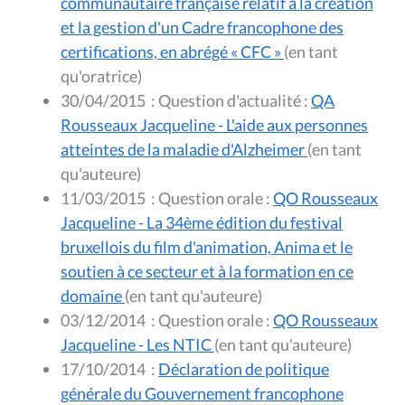
communautaire française relatif à la création
et la gestion d'un Cadre francophone des
certifications, en abrégé « CFC »
(en tant
qu'oratrice)
30/04/2015
:
Question d'actualité :
QA
Rousseaux Jacqueline - L'aide aux personnes
atteintes de la maladie d'Alzheimer
(en tant
qu'auteure)
11/03/2015
:
Question orale :
QO Rousseaux
Jacqueline - La 34ème édition du festival
bruxellois du film d'animation, Anima et le
soutien à ce secteur et à la formation en ce
domaine
(en tant qu'auteure)
03/12/2014
:
Question orale :
QO Rousseaux
Jacqueline - Les NTIC
(en tant qu'auteure)
17/10/2014
:
Déclaration de politique
générale du Gouvernement francophone