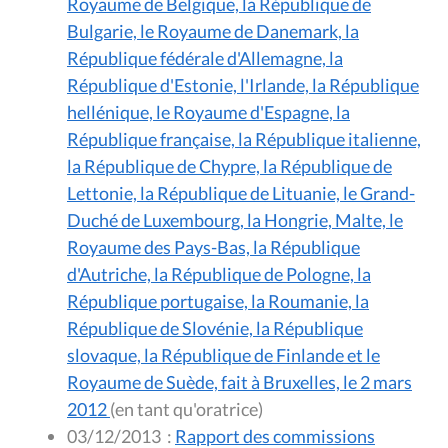
Royaume de Belgique, la République de
Bulgarie, le Royaume de Danemark, la
République fédérale d'Allemagne, la
République d'Estonie, l'Irlande, la République
hellénique, le Royaume d'Espagne, la
République française, la République italienne,
la République de Chypre, la République de
Lettonie, la République de Lituanie, le Grand-
Duché de Luxembourg, la Hongrie, Malte, le
Royaume des Pays-Bas, la République
d'Autriche, la République de Pologne, la
République portugaise, la Roumanie, la
République de Slovénie, la République
slovaque, la République de Finlande et le
Royaume de Suède, fait à Bruxelles, le 2 mars
2012
(en tant qu'oratrice)
03/12/2013
:
Rapport des commissions