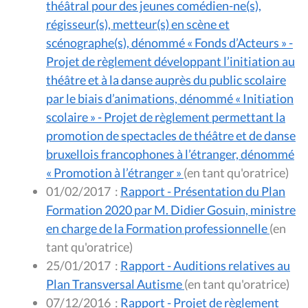
théâtral pour des jeunes comédien-ne(s),
régisseur(s), metteur(s) en scène et
scénographe(s), dénommé « Fonds d’Acteurs » -
Projet de règlement développant l’initiation au
théâtre et à la danse auprès du public scolaire
par le biais d’animations, dénommé « Initiation
scolaire » - Projet de règlement permettant la
promotion de spectacles de théâtre et de danse
bruxellois francophones à l’étranger, dénommé
« Promotion à l’étranger »
(en tant qu'oratrice)
01/02/2017
:
Rapport - Présentation du Plan
Formation 2020 par M. Didier Gosuin, ministre
en charge de la Formation professionnelle
(en
tant qu'oratrice)
25/01/2017
:
Rapport - Auditions relatives au
Plan Transversal Autisme
(en tant qu'oratrice)
07/12/2016
:
Rapport - Projet de règlement