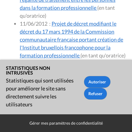
dans la formation professionnelle
(en tant
qu'oratrice)
11/06/2012
:
Projet de décret modifiant le
décret du 17 mars 1994 de la Commission
communautaire française portant création de
l'Institut bruxellois francophone pour la
formation professionnelle
(en tant qu'oratrice)
11/06/2012
:
Rapport - Note d'orientation de
STATISTIQUES NON
politique du Collège concernant le contrat de
INTRUSIVES
gestion de Bruxelles Formation
(en tant
Statistiques qui sont utilisées
qu'oratrice)
pour améliorer le site sans
16/04/2012
:
Rapport - Auditions dans le
directement suivre les
domaine de la culture en région bruxelloise
(en
utilisateurs
tant qu'oratrice)
21/03/2012
:
Rapport - Conseil consultatif
Gérer mes paramètres de confidentialité
bruxellois francophone de l'Aide aux personnes