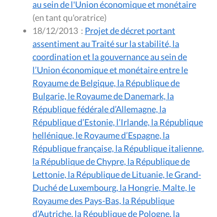
au sein de l'Union économique et monétaire
(en tant qu'oratrice)
18/12/2013
:
Projet de décret portant
assentiment au Traité sur la stabilité, la
coordination et la gouvernance au sein de
l’Union économique et monétaire entre le
Royaume de Belgique, la République de
Bulgarie, le Royaume de Danemark, la
République fédérale d’Allemagne, la
République d’Estonie, l’Irlande, la République
hellénique, le Royaume d’Espagne, la
République française, la République italienne,
la République de Chypre, la République de
Lettonie, la République de Lituanie, le Grand-
Duché de Luxembourg, la Hongrie, Malte, le
Royaume des Pays-Bas, la République
d’Autriche, la République de Pologne, la